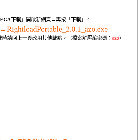
EGA下載
」開啟新網頁→再按「
下載
」。
載→
RightloadPortable_2.0.1_azo.exe
載時請回上一頁改用其他載點。（檔案解壓縮密碼：
azo
）