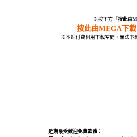
※按下方「
按此由M
按此由MEGA下
※本站付費租用下載空間，無法下
近期最受歡迎免費軟體：