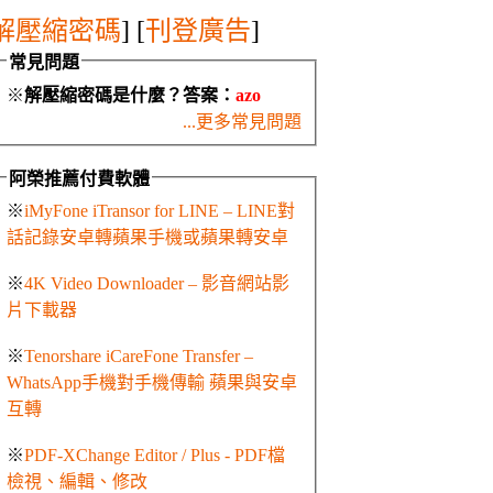
解壓縮密碼
] [
刊登廣告
]
常見問題
※
解壓縮密碼是什麼？答案：
azo
...更多常見問題
阿榮推薦付費軟體
※
iMyFone iTransor for LINE – LINE對
話記錄安卓轉蘋果手機或蘋果轉安卓
※
4K Video Downloader – 影音網站影
片下載器
※
Tenorshare iCareFone Transfer –
WhatsApp手機對手機傳輸 蘋果與安卓
互轉
※
PDF-XChange Editor / Plus - PDF檔
檢視、編輯、修改