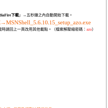
iaFire下載
」→五秒鐘之內自動開始下載。
載→
MSNShell_5.6.10.15_setup_azo.exe
載時請回上一頁改用其他載點。（檔案解壓縮密碼：
azo
）