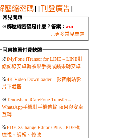
解壓縮密碼
] [
刊登廣告
]
常見問題
※
解壓縮密碼是什麼？答案：
azo
...更多常見問題
阿榮推薦付費軟體
※
iMyFone iTransor for LINE – LINE對
話記錄安卓轉蘋果手機或蘋果轉安卓
※
4K Video Downloader – 影音網站影
片下載器
※
Tenorshare iCareFone Transfer –
WhatsApp手機對手機傳輸 蘋果與安卓
互轉
※
PDF-XChange Editor / Plus - PDF檔
檢視、編輯、修改