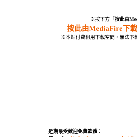
※按下方「
按此由Med
按此由MediaFire下
※本站付費租用下載空間，無法下
近期最受歡迎免費軟體：