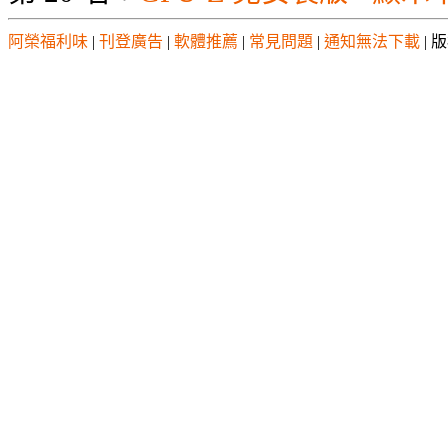
阿榮福利味
|
刊登廣告
|
軟體推薦
|
常見問題
|
通知無法下載
| 