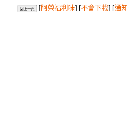
[
阿榮福利味
] [
不會下載
] [
通